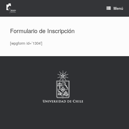
Saltar
al
Menú
contenido
Formulario de Inscripción
[wpgform id=’1304′]