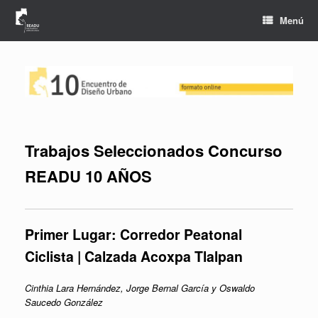
Saltar
al
Menú
contenido
Trabajos Seleccionados Concurso
READU 10 AÑOS
Primer Lugar:
Corredor Peatonal
Ciclista | Calzada Acoxpa Tlalpan
Cinthia Lara Hernández,
Jorge Bernal García y
Oswaldo
Saucedo González