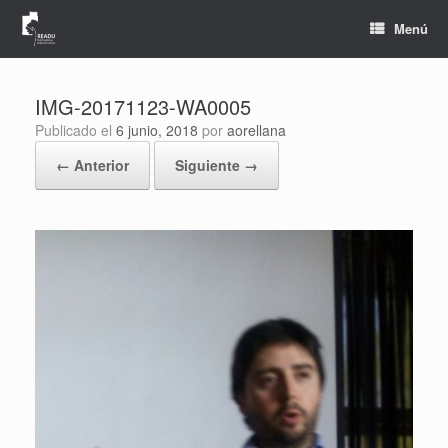
Saltar
al
Menú
contenido
IMG-20171123-WA0005
Publicado el
6 junio, 2018
por
aorellana
← Anterior
Siguiente →