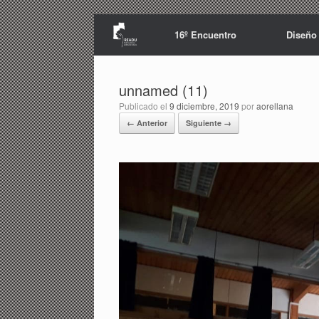
Saltar
al
16º Encuentro
Diseño
contenido
unnamed (11)
Publicado el
9 diciembre, 2019
por
aorellana
← Anterior
Siguiente →