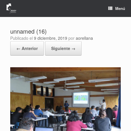
Saltar
al
Menú
contenido
unnamed (16)
Publicado el
9 diciembre, 2019
por
aorellana
← Anterior
Siguiente →