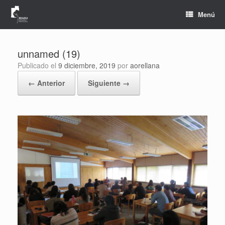
Saltar
al
Menú
contenido
unnamed (19)
Publicado el
9 diciembre, 2019
por
aorellana
← Anterior
Siguiente →