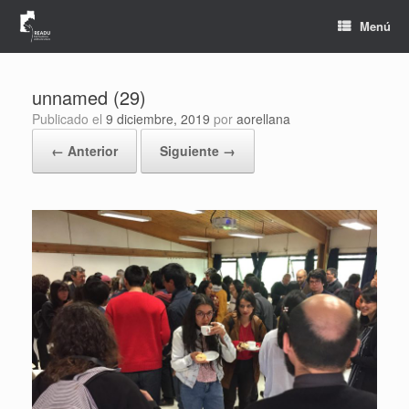
Saltar
al
Menú
contenido
unnamed (29)
Publicado el
9 diciembre, 2019
por
aorellana
← Anterior
Siguiente →