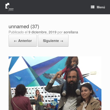
Saltar
al
Menú
contenido
unnamed (37)
Publicado el
9 diciembre, 2019
por
aorellana
← Anterior
Siguiente →