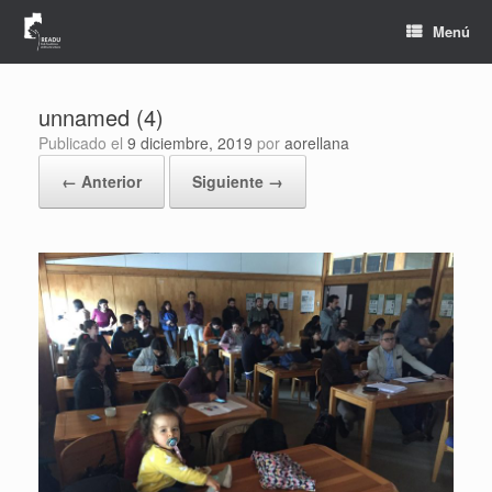
Saltar
al
Menú
contenido
unnamed (4)
Publicado el
9 diciembre, 2019
por
aorellana
← Anterior
Siguiente →