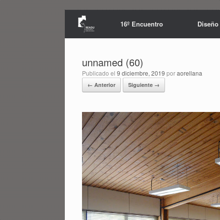
Saltar
al
16º Encuentro
Diseño
contenido
unnamed (60)
Publicado el
9 diciembre, 2019
por
aorellana
← Anterior
Siguiente →