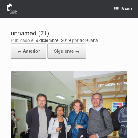
Saltar
al
Menú
contenido
unnamed (71)
Publicado el
9 diciembre, 2019
por
aorellana
← Anterior
Siguiente →