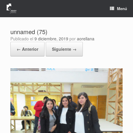
Saltar
al
Menú
contenido
unnamed (75)
Publicado el
9 diciembre, 2019
por
aorellana
← Anterior
Siguiente →