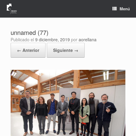
Saltar
al
Menú
contenido
unnamed (77)
Publicado el
9 diciembre, 2019
por
aorellana
← Anterior
Siguiente →