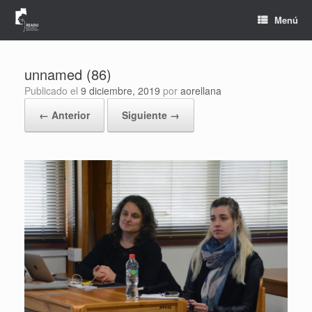
Saltar
al
Menú
contenido
unnamed (86)
Publicado el
9 diciembre, 2019
por
aorellana
← Anterior
Siguiente →