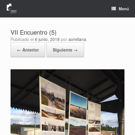
Saltar
al
Menú
contenido
VII Encuentro (5)
Publicado el
6 junio, 2018
por
aorellana
← Anterior
Siguiente →