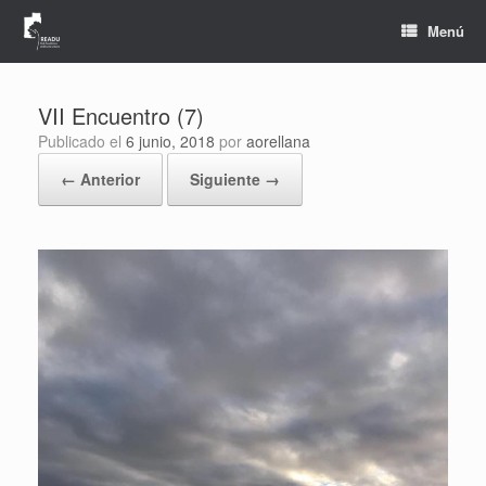
Saltar
al
Menú
contenido
VII Encuentro (7)
Publicado el
6 junio, 2018
por
aorellana
← Anterior
Siguiente →