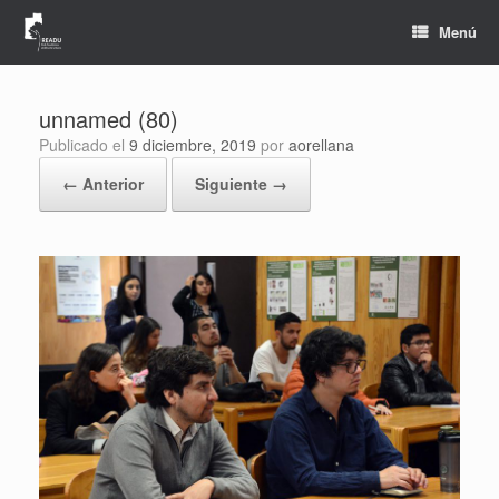
Saltar
al
Menú
contenido
unnamed (80)
Publicado el
9 diciembre, 2019
por
aorellana
← Anterior
Siguiente →