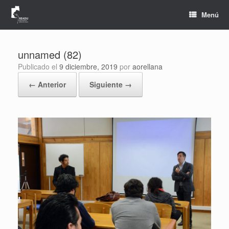
Saltar
al
Menú
contenido
unnamed (82)
Publicado el
9 diciembre, 2019
por
aorellana
← Anterior
Siguiente →