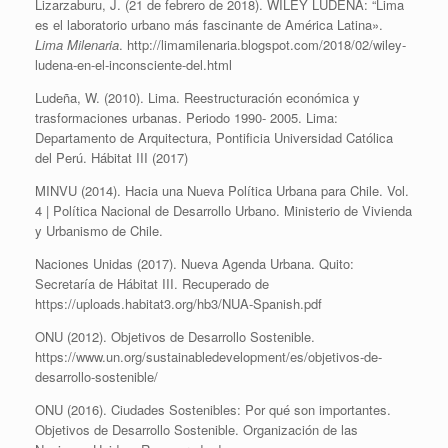
Lizarzaburu, J. (21 de febrero de 2018). WILEY LUDEÑA: “Lima
es el laboratorio urbano más fascinante de América Latina».
Lima Milenaria
. http://limamilenaria.blogspot.com/2018/02/wiley-
ludena-en-el-inconsciente-del.html
Ludeña, W. (2010). Lima. Reestructuración económica y
trasformaciones urbanas. Periodo 1990- 2005. Lima:
Departamento de Arquitectura, Pontificia Universidad Católica
del Perú. Hábitat III (2017)
MINVU (2014). Hacia una Nueva Política Urbana para Chile. Vol.
4 | Política Nacional de Desarrollo Urbano. Ministerio de Vivienda
y Urbanismo de Chile.
Naciones Unidas (2017). Nueva Agenda Urbana. Quito:
Secretaría de Hábitat III. Recuperado de
https://uploads.habitat3.org/hb3/NUA-Spanish.pdf
ONU (2012). Objetivos de Desarrollo Sostenible.
https://www.un.org/sustainabledevelopment/es/objetivos-de-
desarrollo-sostenible/
ONU (2016). Ciudades Sostenibles: Por qué son importantes.
Objetivos de Desarrollo Sostenible. Organización de las