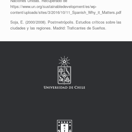
Naciones Unidas. Recuperado de
https://www.un.org/sustainabledevelopment/es/wp-
content/uploads/sites/3/2016/10/11_Spanish_Why_it_Matters.pdf
Soja, E. (2000/2008). Postmetrópolis. Estudios críticos sobre las
ciudades y las regiones. Madrid: Traficantes de Sueños.