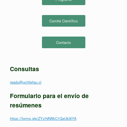
Comité Científico
Contacto
Consultas
readu@uchilefau.cl
Formulario para el envío de
resúmenes
https://forms.gle/ZYzHAWkC1QeUk9iYA