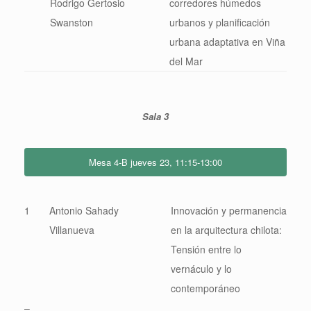
Rodrigo Gertosio
corredores húmedos
Swanston
urbanos y planificación
urbana adaptativa en Viña
del Mar
Sala 3
Mesa 4-B jueves 23, 11:15-13:00
1
Antonio Sahady
Innovación y permanencia
Villanueva
en la arquitectura chilota:
Tensión entre lo
vernáculo y lo
contemporáneo
–