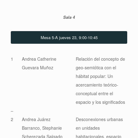
Sala 4
Mesa 5-A jueves 23, 9:00-10:45
1
Andrea Catherine
Relación del concepto de
Guevara Muñoz
geo-semiótica con el
hábitat popular: Un
acercamiento teórico-
conceptual entre el
espacio y los significados
–
2
Andrea Juárez
Desconexiones urbanas
Barranco, Stephanie
en unidades
Scherezada Salgado
habitacionales, espacio