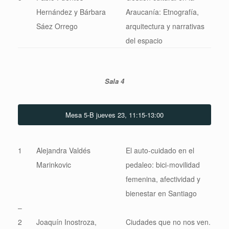
Hernández y Bárbara
Araucanía: Etnografía,
Sáez Orrego
arquitectura y narrativas
del espacio
Sala 4
Mesa 5-B jueves 23, 11:15-13:00
1
Alejandra Valdés
El auto-cuidado en el
Marinkovic
pedaleo: bici-movilidad
femenina, afectividad y
bienestar en Santiago
–
2
Joaquín Inostroza,
Ciudades que no nos ven.