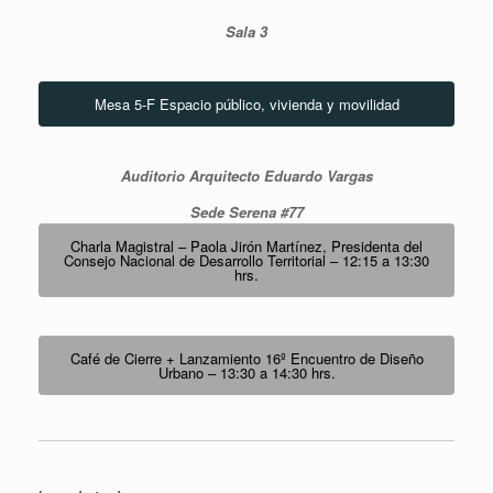
Sala 3
Mesa 5-F Espacio público, vivienda y movilidad
Auditorio Arquitecto Eduardo Vargas
Sede Serena #77
Charla Magistral – Paola Jirón Martínez, Presidenta del
Consejo Nacional de Desarrollo Territorial – 12:15 a 13:30
hrs.
Café de Cierre + Lanzamiento 16º Encuentro de Diseño
Urbano – 13:30 a 14:30 hrs.