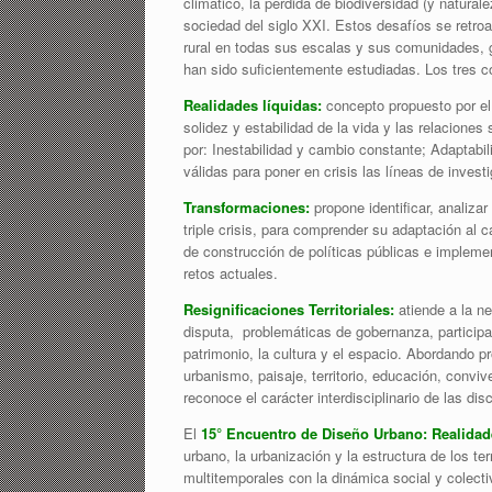
climático, la pérdida de biodiversidad (y natur
sociedad del siglo XXI. Estos desafíos se retroa
rural en todas sus escalas y sus comunidades, g
han sido suficientemente estudiadas. Los tres 
Realidades líquidas:
concepto propuesto por e
solidez y estabilidad de la vida y las relaciones
por: Inestabilidad y cambio constante; Adaptabi
válidas para poner en crisis las líneas de invest
Transformaciones:
propone identificar, analiza
triple crisis, para comprender su adaptación al 
de construcción de políticas públicas e impleme
retos actuales.
Resignificaciones Territoriales:
atiende a la n
disputa, problemáticas de gobernanza, particip
patrimonio, la cultura y el espacio. Abordando p
urbanismo, paisaje, territorio, educación, convi
reconoce el carácter interdisciplinario de las di
El
15° Encuentro de Diseño Urbano: Realidades
urbano, la urbanización y la estructura de los te
multitemporales con la dinámica social y colectiv