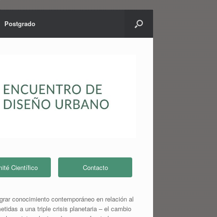
Postgrado
ité Científico
Contacto
grar conocimiento contemporáneo en relación al
tidas a una triple crisis planetaria – el cambio