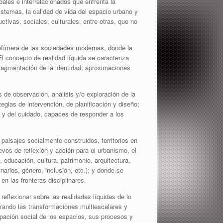
ales e interrelacionados que enfrenta la
istemas, la calidad de vida del espacio urbano y
ivas, sociales, culturales, entre otras, que no
efímera de las sociedades modernas, donde la
El concepto de realidad líquida se caracteriza
Fragmentación de la identidad; aproximaciones
os de observación, análisis y/o exploración de la
egias de intervención, de planificación y diseño;
 y del cuidado, capaces de responder a los
paisajes socialmente construidos, territorios en
os de reflexión y acción para el urbanismo, el
educación, cultura, patrimonio, arquitectura,
arios, género, inclusión, etc.); y donde se
en las fronteras disciplinares.
reflexionar sobre las realidades líquidas de lo
tegrando las transformaciones multiescalares y
cupación social de los espacios, sus procesos y