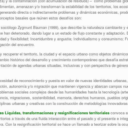
aleza) y la contaminación (con acumulación de residuos) – como problemas glob
limentan, amenazan y/o transforman la estabilidad de los territorios, los ecos
enerando directa o indirectamente problemas y dinámicas económicas, product
conceptos basales que reúnen estos desafíos son:
l sociólogo Zygmunt Bauman (1999), que describe la naturaleza cambiante y 
 se han deteriorado, dando lugar a un estado de flujo constante y adaptación. 
lidad y flexibilidad; Incertidumbre y angustia; Individualismo y consumismo; 
igación del encuentro.
r y recuperar el territorio, la ciudad y el espacio urbano como objetos dinámic
cambio histórico del desarrollo y crecimiento contemporáneo que desafía estrat
ntación de agendas urbanas situadas, inclusivas y con perspectiva de género
ecesidad de reconocimiento y puesta en valor de nuevas identidades urbanas, 
ación, autonomía y/o migración que mantienen vigencia y abarcan campos nuev
roblemas sociales complejos desde las humanidades hasta la tecnología (arte, 
vencia, migraciones, sostenibilidad, memoria, derechos humanos, pueblos origin
sciplinas urbanas y creativas con la construcción de metodologías innovadoras 
 Líquidas, transformaciones y resignificaciones territoriales
convoca a 
rritorios a través de una fluida interacción entre el pasado y el presente e in
a. Con la resignificación territorial se hace un llamado a teorizar sobre la o